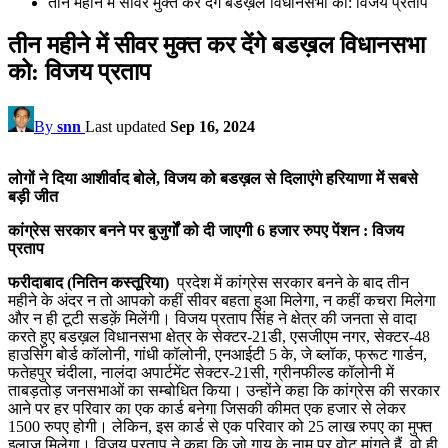
तीन महीने में सीवर मुक्त कर देंगे बडख़ल विधानसभा को: विजय प्रताप
तीन महीने में सीवर मुक्त कर देंगे बडख़ल विधानसभा
को: विजय प्रताप
By
snn
Last updated
Sep 16, 2024
लोगों ने दिया आशीर्वाद बोले, विजय को बडख़ल से दिलाएंगे हरियाणा में सबसे
बड़ी जीत
कांग्रेस सरकार बनने पर बुजुर्गों को दी जाएगी 6 हजार रुपए पेंशन : विजय
प्रताप
फरीदाबाद (नितिन कस्तूरिया)
प्रदेश में कांग्रेस सरकार बनने के बाद तीन
महीने के अंदर न तो आपको कहीं सीवर बहता हुआ मिलेगा, न कहीं कचरा मिलेगा
और न ही टूटी सडक़ें मिलेंगी। विजय प्रताप सिंह ने क्षेत्र की जनता से वादा
करते हुए बडख़ल विधानसभा क्षेत्र के सेक्टर-21डी, एसजीएम नगर, सेक्टर-48
हाउसिंग बोर्ड कॉलोनी, गांधी कॉलोनी, एनआईटी 5 के, जे ब्लॉक, फ्रूट गार्डन,
फतेहपुर चंदीला, नालंदा अपार्टमेंट सेक्टर-21सी, ग्रीनफील्ड कॉलोनी में
ताबड़तोड़ जनसभाओं का सम्बोधित किया। उन्होंने कहा कि कांग्रेस की सरकार
आने पर हर परिवार का एक कार्ड बनेगा जिसकी कीमत एक हजार से लेकर
1500 रुपए होगी। लेकिन, इस कार्ड से एक परिवार को 25 लाख रुपए का मुफ्त
इलाज मिलेगा। विजय प्रताप ने कहा कि जो गाय के नाम पर वोट मांगते हैं, वो ही