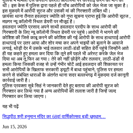
पुलिस में मामला दर्ज करवाने उपरांत आरोपियों पर कार्रवाई करने की मांग की
थी। इस केस में पुलिस द्वारा पहले ही पाँच आरोपियों को जेल भेजा जा चुका है।
इस मुकदमे में आरोपी सुरज और उसकी मां की गिरफ्तारी लंबित थी।
छायंसा थाना तैनात हवलदार ज्योति को गुप्त सूचना प्राप्त हुई कि आरोपी सूरज ,
मछगर न्यू कॉलोनी स्थित डेयरी पर मौजूद है।
हवलदार ज्योति प्रसाद अपने साथी हवलदार प्रदीप के साथ आरोपी की
गिरफ्तारी के लिए न्यू कॉलोनी स्थित डेयरी पर पहुंचे।आरोपी ने भागने की
कोशिश की जिसे काबू करने की कोशिश की गई आरोपी के साथ हाथापाई आरोपी
हाथापाई पर उतर आया और शोर मचा कर अपने भाइयों को बुलाने के आवाजे
लगाई, थोड़ी देर में उसके भाई तलवार लाठी-डंडों सहित डेरी पहुंचे जिन्होंने आते
ही यह कहते हुए हमला कर दिया कि तूने हमें पहले भी अरेस्ट करके जेल भेज
दिया था अब तू फिर आ गया। तेरे को नहीं छोड़ेंगे और तलवार, लाठी-डंडों से
हमला किया जिसकी वजह से उन्हें गंभीर चोटें आई हवलदार की शिकायत पर
सभी आरोपियों के खिलाफ सरकारी ड्यूटी में बाधा पहुंचाने, पुलिस पर हमला
करने से संबंधित धाराओं के अंतर्गत थाना सदर बल्लभगढ़ में मुकदमा दर्ज कानूनी
कार्रवाई जारी है।
पुलिस प्रवक्ता सुबे सिहं ने जानकारी देते हुए बताया की आरोपी सूरज को
गिरफ्तार कर लिया गया है अन्य आरोपियों की तलाश जारी है जिन्हें जल्द
गिरफ्तार कर लिया जाएगा।
यह भी पढ़ें
सिद्धपीठ श्री हनुमान मंदिर का 68वां वार्षिकोत्सव बड़ी धूमधाम…
Jun 15, 2026