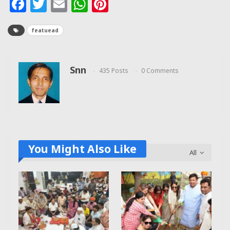
Facebook
Twitter
Email
WhatsApp
Pinterest
featuead
Snn
435 Posts
0 Comments
You Might Also Like
All