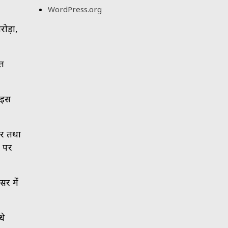
WordPress.org
ोड़ा,
ित
 इस
ार तथा
ं पर
सर में
धे