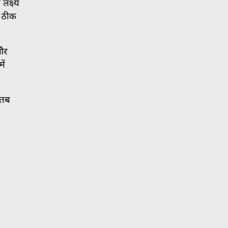
लक्ष्य
ी ठीक
 और
ें
 तब