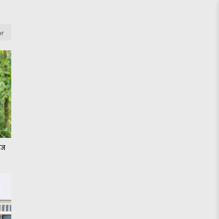
or
जेज