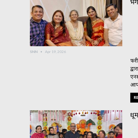
भग
SNN
Apr 19, 2026
फरी
द्व
एनस
आप
RE
धू