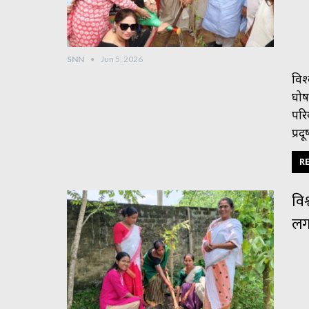
SNN
Jun 5, 2026
विश
घोष
परि
प्र
RE
विश
लग