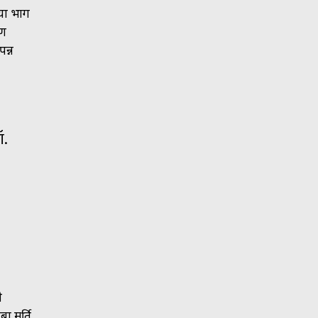
िया भाग
रण
न्न
ॉ.
ी
ा मूर्ति