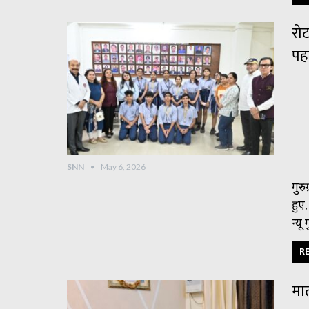
रोट
पह
SNN
May 6, 2026
गुरु
हुए,
न्य
RE
मात