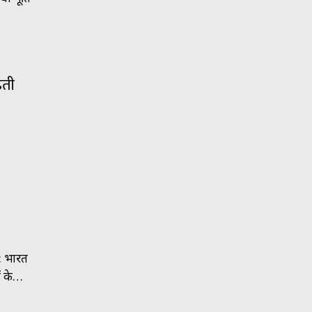
़ती
6: भारत
ों के…