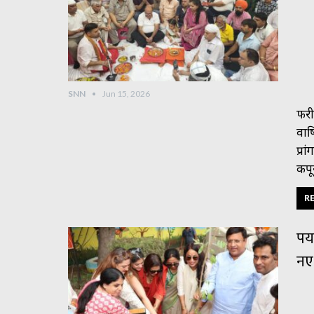
SNN
Jun 15, 2026
फरीद
वार
प्र
कपू
RE
पर
नए 