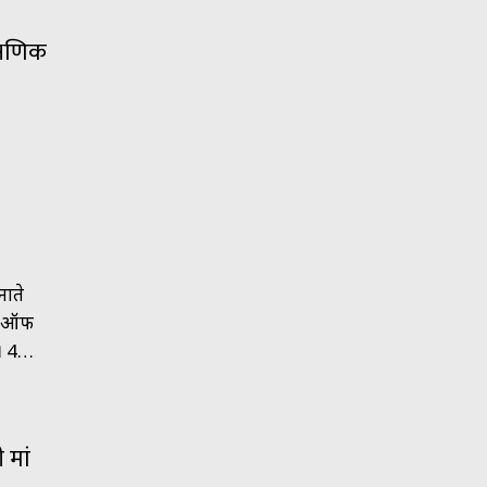
क्षणिक
नाते
्लब ऑफ
ा। 4…
 मां