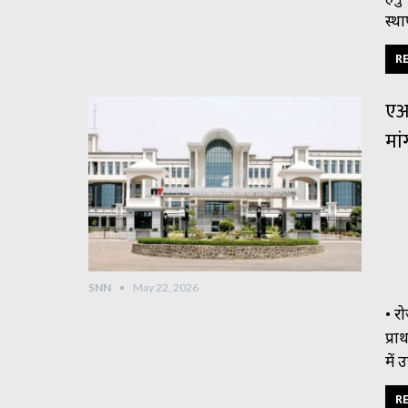
स्थ
RE
एआई
मां
SNN
May 22, 2026
• र
प्र
में 
RE