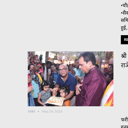
•चौ
•सै
समि
हुई
RE
श्र
रा
SNN
May 24, 2026
फरीद
हनुम