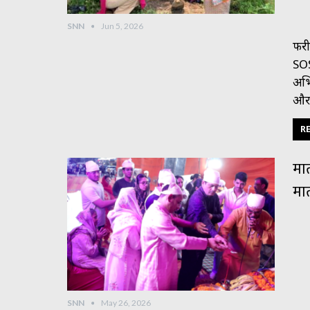
SNN
Jun 5, 2026
फरी
SOS
अभि
और 
RE
मात
मा
SNN
May 26, 2026