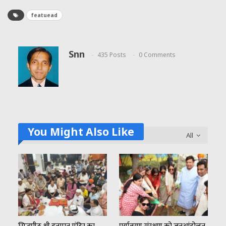
featuead
Snn
435 Posts
0 Comments
You Might Also Like
All