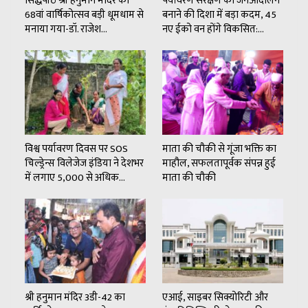
सिद्धपीठ श्री हनुमान मंदिर का
पर्यावरण संरक्षण को जनआंदोलन
68वां वार्षिकोत्सव बड़ी धूमधाम से
बनाने की दिशा में बड़ा कदम, 45
मनाया गया-डॉ. राजेश…
नए ईको वन होंगे विकसित:…
विश्व पर्यावरण दिवस पर SOS
माता की चौकी से गूंजा भक्ति का
चिल्ड्रेन्स विलेजेज इंडिया ने देशभर
माहौल, सफलतापूर्वक संपन्न हुई
में लगाए 5,000 से अधिक…
माता की चौकी
श्री हनुमान मंदिर 3डी-42 का
एआई, साइबर सिक्योरिटी और