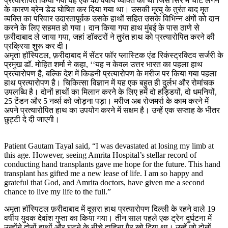
प्रत्यारोपित किया गया वह एक 40 वर्षीय व्यक्ति का था जिसे सिर में चोट लगने
के कारण ब्रेन डेड घोषित कर दिया गया था। उसकी मृत्यु के तुरंत बाद मृत
व्यक्ति का परिवार उदारतापूर्वक उसके हाथों सहित उसके विभिन्न अंगों को दान
करने के लिए सहमत हो गया। दान किया गया हाथ मुंबई के पास ठाणे से
फ़रीदाबाद ले जाया गया, जहां डॉक्टरों ने तुरंत हाथ को प्रत्यारोपित करने की
प्रक्रिया शुरू कर दी।
अमृता हॉस्पिटल, फ़रीदाबाद में सेंटर फॉर प्लास्टिक एंड रिकंस्ट्रक्टिव सर्जरी के
प्रमुख डॉ. मोहित शर्मा ने कहा, ‘‘यह न केवल उत्तर भारत का पहला हाथ
प्रत्यारोपण है, बल्कि देश में किडनी प्रत्यारोपण के मरीज पर किया गया पहला
हाथ प्रत्यारोपण है। चिकित्सा विज्ञान में यह एक बहुत ही दुर्लभ और रोमांचक
उपलब्धि है। दोनों हाथों का मिलान करनेे के लिए हमें दो हड्डियों, दो धमनियों,
25 टेंडन और 5 नर्व्स को जोड़ना पड़ा। मरीज अब रोजमर्रा के काम करने में
अपने प्रत्यारोपित हाथ का उपयोग करने में सक्षम है। उन्हें एक सप्ताह के भीतर
छुट्टी दे दी जाएगी।
Patient Gautam Tayal said, “I was devastated at losing my limb at
this age. However, seeing Amrita Hospital’s stellar record of
conducting hand transplants gave me hope for the future. This hand
transplant has gifted me a new lease of life. I am so happy and
grateful that God, and Amrita doctors, have given me a second
chance to live my life to the full.”
अमृता हॉस्पिटल फ़रीदाबाद में दूसरा हाथ प्रत्यारोपण दिल्ली के रहने वाले 19
वर्षीय युवक देवांश गुप्ता का किया गया। तीन साल पहले एक ट्रेन दुर्घटना में
उन्होंने दोनों हाथों और घुटने के नीचे दाहिना पैर खो दिया था। उन्हें जो दोनों