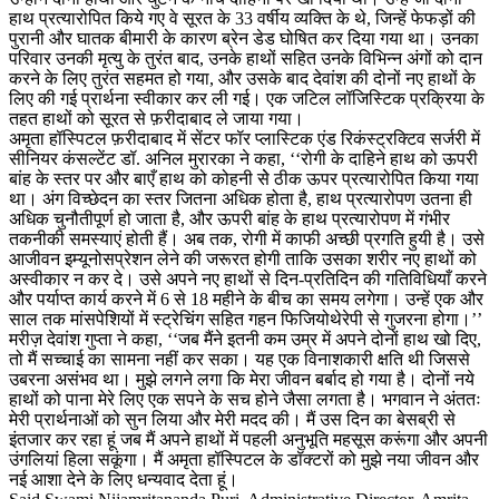
हाथ प्रत्यारोपित किये गए वे सूरत के 33 वर्षीय व्यक्ति के थे, जिन्हें फेफड़ों की
पुरानी और घातक बीमारी के कारण ब्रेन डेड घोषित कर दिया गया था। उनका
परिवार उनकी मृत्यु के तुरंत बाद, उनके हाथों सहित उनके विभिन्न अंगों को दान
करने के लिए तुरंत सहमत हो गया, और उसके बाद देवांश की दोनों नए हाथों के
लिए की गई प्रार्थना स्वीकार कर ली गई। एक जटिल लॉजिस्टिक प्रक्रिया के
तहत हाथों को सूरत से फ़रीदाबाद ले जाया गया।
अमृता हॉस्पिटल फ़रीदाबाद में सेंटर फॉर प्लास्टिक एंड रिकंस्ट्रक्टिव सर्जरी में
सीनियर कंसल्टेंट डॉ. अनिल मुरारका ने कहा, ‘‘रोगी के दाहिने हाथ को ऊपरी
बांह के स्तर पर और बाएँ हाथ को कोहनी सेे ठीक ऊपर प्रत्यारोपित किया गया
था। अंग विच्छेदन का स्तर जितना अधिक होता है, हाथ प्रत्यारोपण उतना ही
अधिक चुनौतीपूर्ण हो जाता है, और ऊपरी बांह के हाथ प्रत्यारोपण में गंभीर
तकनीकी समस्याएं होती हैं। अब तक, रोगी में काफी अच्छी प्रगति हुयी है। उसे
आजीवन इम्यूनोसप्रेशन लेने की जरूरत होगी ताकि उसका शरीर नए हाथों को
अस्वीकार न कर दे। उसे अपने नए हाथों से दिन-प्रतिदिन की गतिविधियाँ करने
और पर्याप्त कार्य करने में 6 से 18 महीने के बीच का समय लगेगा। उन्हें एक और
साल तक मांसपेशियों में स्ट्रेचिंग सहित गहन फिजियोथेरेपी से गुजरना होगा।’’
मरीज़ देवांश गुप्ता ने कहा, ‘‘जब मैंने इतनी कम उम्र में अपने दोनों हाथ खो दिए,
तो मैं सच्चाई का सामना नहीं कर सका। यह एक विनाशकारी क्षति थी जिससे
उबरना असंभव था। मुझे लगने लगा कि मेरा जीवन बर्बाद हो गया है। दोनों नये
हाथों को पाना मेरे लिए एक सपने के सच होने जैसा लगता है। भगवान ने अंततः
मेरी प्रार्थनाओं को सुन लिया और मेरी मदद की। मैं उस दिन का बेसब्री से
इंतजार कर रहा हूं जब मैं अपने हाथों में पहली अनुभूति महसूस करूंगा और अपनी
उंगलियां हिला सकूंगा। मैं अमृता हॉस्पिटल के डॉक्टरों को मुझे नया जीवन और
नई आशा देने के लिए धन्यवाद देता हूं।