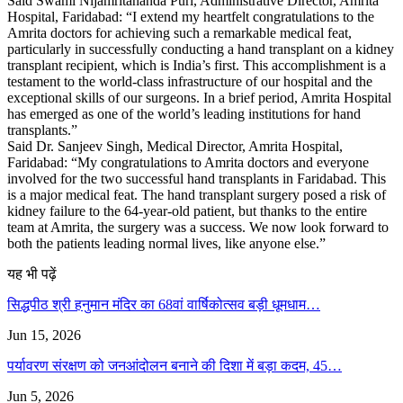
Said Swami Nijamritananda Puri, Administrative Director, Amrita
Hospital, Faridabad: “I extend my heartfelt congratulations to the
Amrita doctors for achieving such a remarkable medical feat,
particularly in successfully conducting a hand transplant on a kidney
transplant recipient, which is India’s first. This accomplishment is a
testament to the world-class infrastructure of our hospital and the
exceptional skills of our surgeons. In a brief period, Amrita Hospital
has emerged as one of the world’s leading institutions for hand
transplants.”
Said Dr. Sanjeev Singh, Medical Director, Amrita Hospital,
Faridabad: “My congratulations to Amrita doctors and everyone
involved for the two successful hand transplants in Faridabad. This
is a major medical feat. The hand transplant surgery posed a risk of
kidney failure to the 64-year-old patient, but thanks to the entire
team at Amrita, the surgery was a success. We now look forward to
both the patients leading normal lives, like anyone else.”
यह भी पढ़ें
सिद्धपीठ श्री हनुमान मंदिर का 68वां वार्षिकोत्सव बड़ी धूमधाम…
Jun 15, 2026
पर्यावरण संरक्षण को जनआंदोलन बनाने की दिशा में बड़ा कदम, 45…
Jun 5, 2026