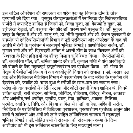
इस जटिल ऑपरेशन की सफलता का श्रेय एक बहु-विषयक टीम के ठोस
प्रयासों को दिया गया। प्रमुख योगदानकर्ताओं में प्लास्टिक एंड रिकंस्ट्रक्टिव
सर्जरी में कंसल्टेंट शामिल हैं जिनमें डॉ. शिखा गुप्ता, डॉ. देवज्योति गुइन, डॉ.
श्रीलेखा रेड्डी, डॉ. वसुंधरा जैन और डॉ. अरुण शर्मा प्रमुख हैं। डॉ. मुकुल
कपूर के नेतृत्व में और डॉ. शालू गर्ग, डॉ. नीति गुलाटी और डॉ. केतन कुलकर्णी के
सहयोग से एनेस्थिसियोलॉजी विभाग ने पूरी प्रक्रिया और ऑपरेशन के बाद की
अवधि में रोगी के प्रबंधन में महत्वपूर्ण भूमिका निभाई। आर्थाेपेडिक सर्जन, डॉ.
मृणाल शर्मा और डॉ. प्रियदर्शी अमित ने अपनी टीम के साथ मिलकर अंगों की
स्थिरता के लिए हड्डियों का शीघ्र मिलान सुनिश्चित किया। नेफ्रोलॉजी में,
डॉ. जकारिया पॉल, डॉ. उर्मिला आनंद और डॉ. कुणाल गांधी ने अंग अस्वीकृति
को रोकने के लिए महत्वपूर्ण इम्यूनोसप्रेशन का प्रबंधन किया। डॉ. गौरव के
नेतृत्व में पैथोलॉजी विभाग ने अंग अस्वीकृति निदान को संभाला। डॉ. अंसार उल
हक और फिजिकल मेडिसिन विभाग ने प्रत्यारोपण के बाद मरीज के पुनर्वास की
देखरेख की, जबकि डॉ. चारू दुआ ने मरीजों के खान-पान का खयाल रखा।
परोक्ष योगदानकर्ताओं में नर्सिंग स्टाफ और ओटी तकनीशियन शामिल थे, जिनमें
शक्ति खाती, रारी चंद्रन, सोनिया, जोगिंदर, रोहिताश, वीरेंद्र, नीरज, आकाश
और आईसीयू नर्स धरमेंद्र, प्रदीप, पवन, मेघा, कृतिका, अब्बास, नितिका,
प्रमोद, स्वानिना, निधि, और प्रिया शामिल थे। डॉ. दानिश, अश्विनी सरीन,
निवेदिता के प्रतिनिधित्व में चिकित्सा प्रशासन, प्रत्यारोपण प्रबंधक अर्जुन और
वाणी ने डॉक्टरों और अंगों को लाने सहित लॉजिस्टिक समन्वय में महत्वपूर्ण
भूमिका निभाई। डॉ. मोहित शर्मा ने संस्थान की संस्थापक अम्मा के दिव्य
आशीर्वाद को भी इस सर्जिकल उपलब्धि के लिए महत्वपूर्ण माना।