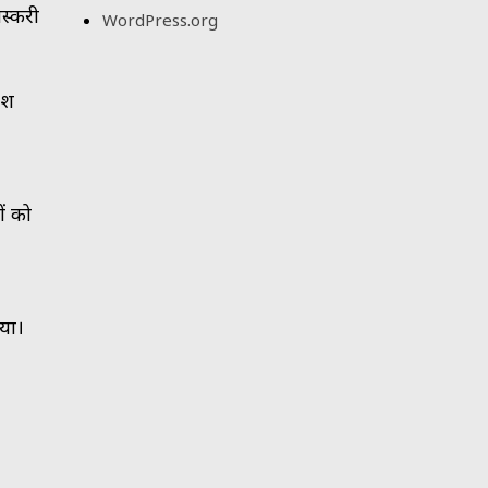
तस्करी
WordPress.org
िश
ों को
िया।