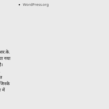
WordPress.org
आर.के.
िया गया
ै।
.
रत
 जिनके
 में