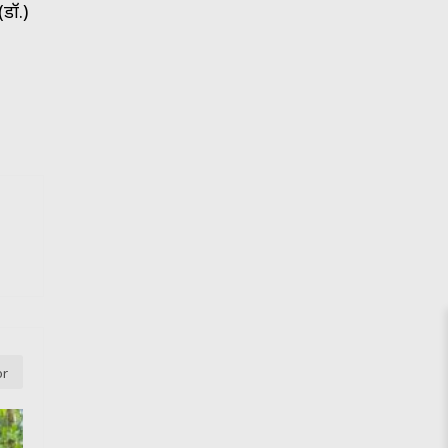
डॉ.)
or