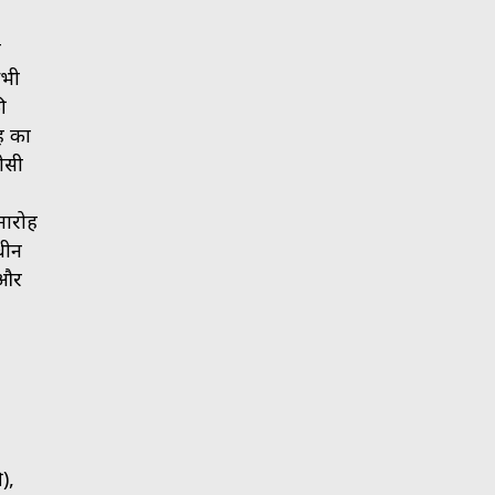
त
सभी
ी
ह का
ीसी
मारोह
ाधीन
 और
),