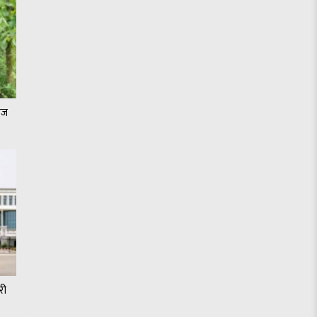
जेज
री