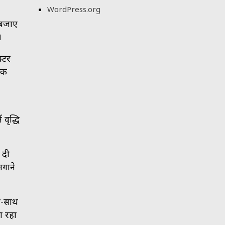
WordPress.org
 बजाए
।
्टर
की
वृद्धि
 दी
लगाने
थ-साथ
ा रहा