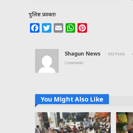
पुलिस प्रवक्ता
Facebook
Twitter
Email
WhatsApp
Pinterest
Shagun News
562 Posts
Comments
You Might Also Like