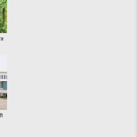
जेज
री