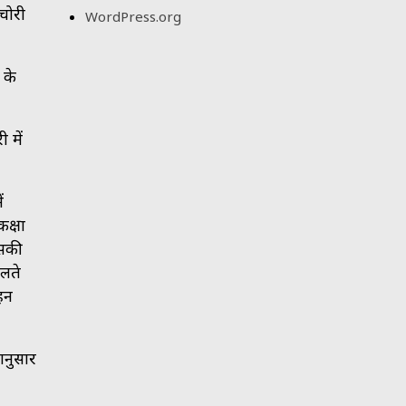
चोरी
WordPress.org
 के
 में
ं
क्षा
उसकी
चलते
हन
ानुसार