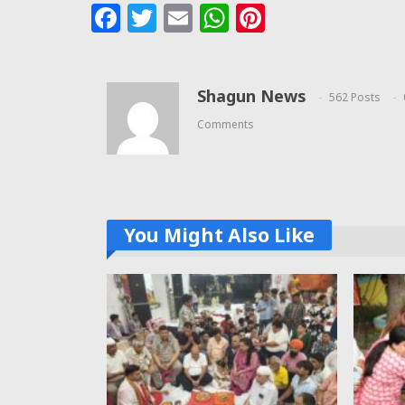
Facebook
Twitter
Email
WhatsApp
Pinterest
Shagun News
562 Posts
Comments
You Might Also Like