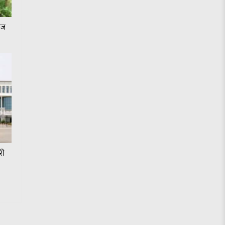
जेज
री