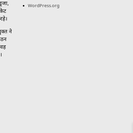
डूजा,
WordPress.org
केट
रहे।
क्त ने
ंगठन
 वह
ं।