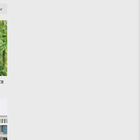
or
जेज