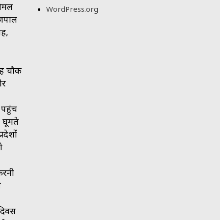
र्मल
WordPress.org
ाजपाल
सह,
ंह चौक
ीर
पहुंच
 घूमते
रदेशों
ो
करनी
र
 दिवस