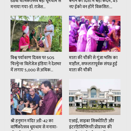
68वां वार्षिकोत्सव बड़ी धूमधाम से
बनाने की दिशा में बड़ा कदम, 45
मनाया गया-डॉ. राजेश…
नए ईको वन होंगे विकसित:…
विश्व पर्यावरण दिवस पर SOS
माता की चौकी से गूंजा भक्ति का
चिल्ड्रेन्स विलेजेज इंडिया ने देशभर
माहौल, सफलतापूर्वक संपन्न हुई
में लगाए 5,000 से अधिक…
माता की चौकी
श्री हनुमान मंदिर 3डी-42 का
एआई, साइबर सिक्योरिटी और
वार्षिकोत्सव धूमधाम से मनाया-
इंटरडिसिप्लिनरी प्रोग्राम्स की