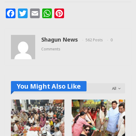
Facebook
Twitter
Email
WhatsApp
Pinterest
Shagun News
562 Posts
0
Comments
You Might Also Like
All